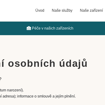
Úvod
Naše služby
Naše zařízení
Péče v našich zařízeních
í osobních údajů
?
atum narození).
í adresa); informace o smlouvě a jejím plnění.