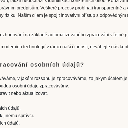
zován, takže nedochází k identifikaci konkrétních osob. Použív
m právním předpisům. Veškeré procesy probíhají transparentně 
ny riziku. Naším cílem je spojit inovativní přístup s odpovědným 
 rozhodování na základě automatizovaného zpracování včetně pr
í moderních technologií v rámci naší činnosti, neváhejte nás ko
pracování osobních údajů?
cováváme, v jakém rozsahu je zpracováváme, za jakým účelem 
 budou osobní údaje zpracovávány.
avit nebo aktualizovat.
ích údajů.
k jinému správci.
ích údajů.