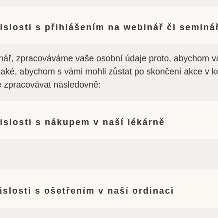
slosti s přihlášením na webinář či seminá
ář, zpracováváme vaše osobní údaje proto, abychom vás 
e také, abychom s vámi mohli zůstat po skončení akce v
 zpracovávat následovně:
islosti s nákupem v naší lékárně
slosti s ošetřením v naší ordinaci