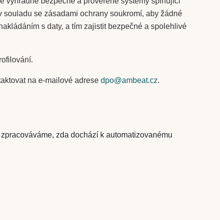
áme výhradně bezpečné a prověřené systémy splňující
a v souladu se zásadami ochrany soukromí, aby žádné
nakládáním s daty, a tím zajistit bezpečné a spolehlivé
ofilování.
ntaktovat na e-mailové adrese
dpo@ambeat.cz
.
je zpracováváme, zda dochází k automatizovanému