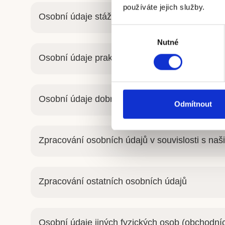
používáte jejich služby.
Osobní údaje stážistů
Výběr
Nutné
souhlasu
Osobní údaje praktikantů
Osobní údaje dobrovolníků
Odmítnout
Zpracování osobních údajů v souvislosti s na
Zpracování ostatních osobních údajů
Osobní údaje jiných fyzických osob (obchodní